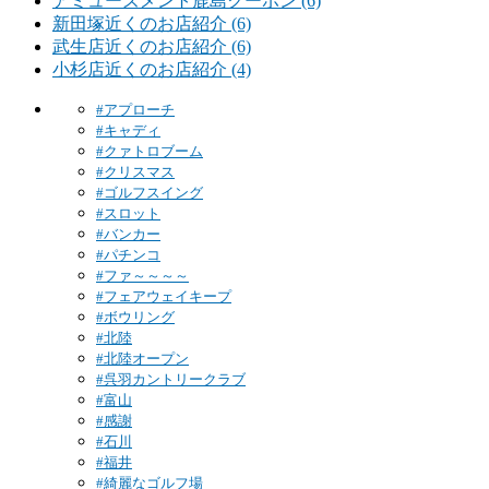
アミューズメント鹿島クーポン (6)
新田塚近くのお店紹介 (6)
武生店近くのお店紹介 (6)
小杉店近くのお店紹介 (4)
#アプローチ
#キャディ
#クァトロブーム
#クリスマス
#ゴルフスイング
#スロット
#バンカー
#パチンコ
#ファ～～～～
#フェアウェイキープ
#ボウリング
#北陸
#北陸オープン
#呉羽カントリークラブ
#富山
#感謝
#石川
#福井
#綺麗なゴルフ場