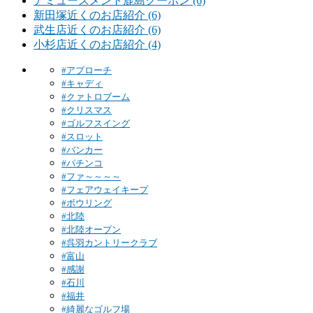
アミューズメント鹿島クーポン (6)
新田塚近くのお店紹介 (6)
武生店近くのお店紹介 (6)
小杉店近くのお店紹介 (4)
#アプローチ
#キャディ
#クァトロブーム
#クリスマス
#ゴルフスイング
#スロット
#バンカー
#パチンコ
#ファ～～～～
#フェアウェイキープ
#ボウリング
#北陸
#北陸オープン
#呉羽カントリークラブ
#富山
#感謝
#石川
#福井
#綺麗なゴルフ場