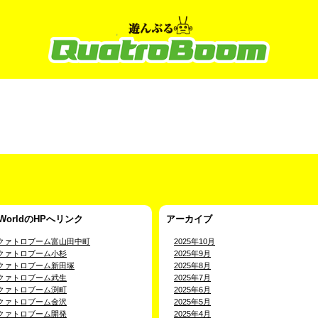
-WorldのHPへリンク
アーカイブ
クァトロブーム富山田中町
2025年10月
クァトロブーム小杉
2025年9月
クァトロブーム新田塚
2025年8月
クァトロブーム武生
2025年7月
クァトロブーム渕町
2025年6月
クァトロブーム金沢
2025年5月
クァトロブーム開発
2025年4月