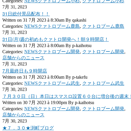
Categories:
NEWSクァトロブーム小杉
,
クァトロブーム小杉
7月 31, 2023
31日総付景品配布！！
Written on
31 7月 2023 à 8:30am
By
qakashi
Categories:
NEWSクァトロブーム鹿島
,
クァトロブーム鹿島
7月 31, 2023
31日(月)週の初めもクァトロ開発へ！朝９時開店！
Written on
31 7月 2023 à 8:00am
By
p-kaihotsu
Categories:
NEWSクァトロブーム開発
,
クァトロブーム開発
,
店舗からのニュース
7月 31, 2023
7月最終日も９時開店
Written on
31 7月 2023 à 8:00am
By
p-takefu
Categories:
NEWSクァトロブーム武生
,
クァトロブーム武生
7月 30, 2023
７月３０日（日）本日はスマスロ設置６０台に増台後の週末
Written on
30 7月 2023 à 19:00pm
By
p-kaihotsu
Categories:
NEWSクァトロブーム開発
,
クァトロブーム開発
,
店舗からのニュース
7月 30, 2023
★７．３０★渕町ブログ