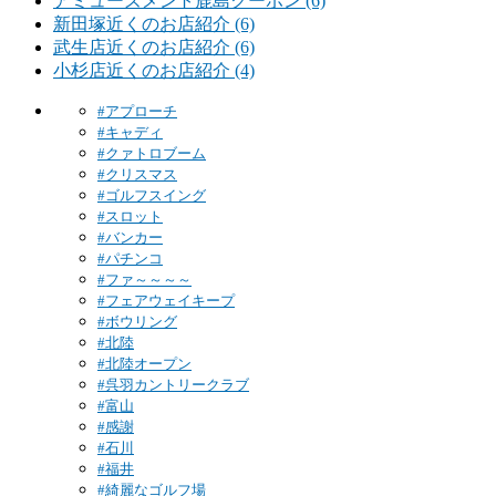
アミューズメント鹿島クーポン (6)
新田塚近くのお店紹介 (6)
武生店近くのお店紹介 (6)
小杉店近くのお店紹介 (4)
#アプローチ
#キャディ
#クァトロブーム
#クリスマス
#ゴルフスイング
#スロット
#バンカー
#パチンコ
#ファ～～～～
#フェアウェイキープ
#ボウリング
#北陸
#北陸オープン
#呉羽カントリークラブ
#富山
#感謝
#石川
#福井
#綺麗なゴルフ場