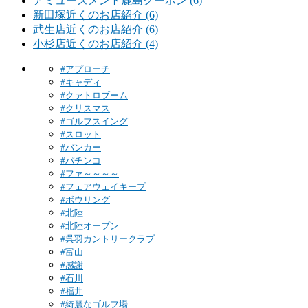
アミューズメント鹿島クーポン (6)
新田塚近くのお店紹介 (6)
武生店近くのお店紹介 (6)
小杉店近くのお店紹介 (4)
#アプローチ
#キャディ
#クァトロブーム
#クリスマス
#ゴルフスイング
#スロット
#バンカー
#パチンコ
#ファ～～～～
#フェアウェイキープ
#ボウリング
#北陸
#北陸オープン
#呉羽カントリークラブ
#富山
#感謝
#石川
#福井
#綺麗なゴルフ場