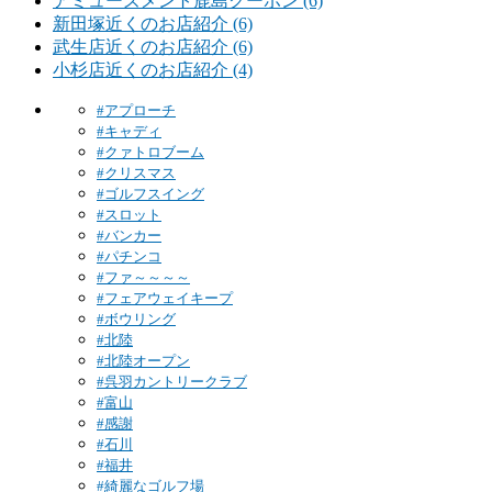
アミューズメント鹿島クーポン (6)
新田塚近くのお店紹介 (6)
武生店近くのお店紹介 (6)
小杉店近くのお店紹介 (4)
#アプローチ
#キャディ
#クァトロブーム
#クリスマス
#ゴルフスイング
#スロット
#バンカー
#パチンコ
#ファ～～～～
#フェアウェイキープ
#ボウリング
#北陸
#北陸オープン
#呉羽カントリークラブ
#富山
#感謝
#石川
#福井
#綺麗なゴルフ場