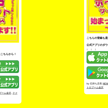
こちらの登録も是
公式アプリのダウ
↓ ↓ ↓
はこちらから！
by 石持ち店長
NE
トロブーム金沢
ブーム金沢
,
クァ