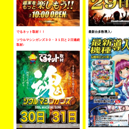
でるネット取材！！
最新台多数導入♪
ソウルマシンガンズ３０・３１日と２日連続
取材♪