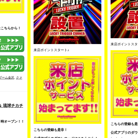
はこちらから！
来店ポイントスタ
来店ポイントスタート♪
ブーム金沢
,
クァ
＆ 琉球チカチ
０時オープン！！
こちらの登録も是
こちらの登録も是非！
公式アプリのダウ
↓ ↓ ↓