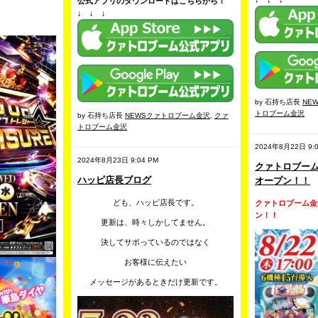
公式アプリのダウンロードはこちらから！
↓ ↓ ↓
by 石持ち店長
NE
トロブーム金沢
by 石持ち店長
NEWSクァトロブーム金沢
,
クァ
トロブーム金沢
2024年8月22日 9:0
2024年8月23日 9:04 PM
クァトロブー
ハッピ店長ブログ
オープン！！
ども、ハッピ店長です。
クァトロブーム金
ン！！
更新は、時々しかしてません。
決してサボっているのではなく
お客様に伝えたい
メッセージがあるときだけ更新です。