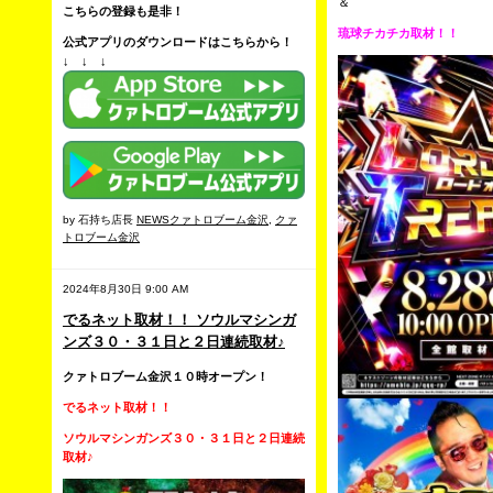
＆
こちらの登録も是非！
琉球チカチカ取材！！
公式アプリのダウンロードはこちらから！
↓ ↓ ↓
by 石持ち店長
NEWSクァトロブーム金沢
,
クァ
トロブーム金沢
2024年8月30日 9:00 AM
でるネット取材！！ ソウルマシンガ
ンズ３０・３１日と２日連続取材♪
クァトロブーム金沢１０時オープン！
でるネット取材！！
ソウルマシンガンズ３０・３１日と２日連続
取材♪