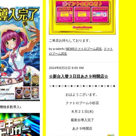
ご来店お待ちしております。
by p-takefu
NEWSクァトロブーム武生
,
クァト
ロブーム武生
2024年8月21日 9:00 AM
☆新台入替３日目あさ９時開店☆
☆★☆★☆★☆★☆★☆★☆★☆★☆★☆★☆★
おはようございます。
クァトロブーム小杉店
機種多数導入♪
８月２１日(水)
最新台導入完了
あさ９時開店