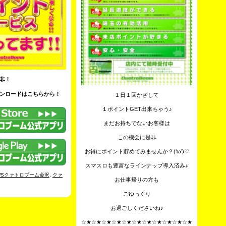
非！
ンロードはこちらから！
１日１回かざして
１ポイントGET出来ちゃう♪
まだお持ちでないお客様は
この機会に是非
お得にポイント貯めてみませんか？(‘ω’)♡
スマスロも豊富なラインナップ導入済み♪
WSクァトロブーム金沢
,
クァ
お仕事帰りの方も
ごゆっくり
お過ごしくださいね♪
☆★☆★☆★☆★☆★☆★☆★☆★☆★☆★☆★