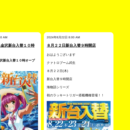
0 AM
2024年8月22日 8:00 AM
ム金沢新台入替１０時
８月２２日新台入替９時開店
おはようございます
沢新台入替１０時オープ
クァトロブーム武生
８月２２日(木)
新台入替９時開店
海物語シリーズ
初のラッキートリガー搭載機種登場！！