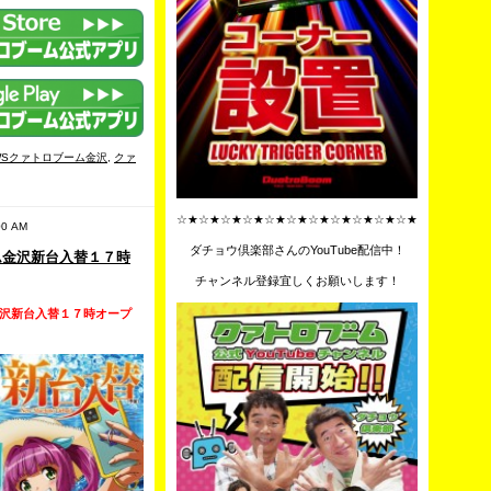
WSクァトロブーム金沢
,
クァ
☆★☆★☆★☆★☆★☆★☆★☆★☆★☆★☆★
0 AM
ダチョウ倶楽部さんのYouTube配信中！
ム金沢新台入替１７時
チャンネル登録宜しくお願いします！
沢新台入替１７時オープ