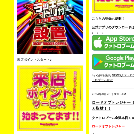
こちらの登録も是非！
公式アプリのダウンロード
↓ ↓ ↓
来店ポイントスタート♪
by 石持ち店長
NEWSクァトロ
トロブーム金沢
2024年8月28日 9:00 AM
ロードオブトレジャー 
カ取材！！
クァトロブーム金沢本日１
ロードオブトレジャー