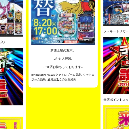
ラッキートリガー
入♪
第四土曜の週末。
しかも入替週。
ご来店お待ちしております♪
by qakashi
NEWSクァトロブーム鹿島
,
クァトロ
ブーム鹿島
,
鹿島店近くのお店紹介
来店ポイントスタ