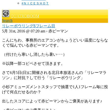
#ＮＩＣＥＳＨＯＴ
QUATROBOOM
Search
リレーボウリング5フレーム目
5月 31st, 2016 @ 07:20 am › 赤ピーマン
こんにちわ、事務所のエアコンがちょうどいい温度にならな
くて悩んでいる赤ピーマンです。
（付けたら寒いし消したら暑い･･･）
※以降一部コピペさせて頂きます。
さて6月5日(日)に開催される北日本放送さんの「リレーマラ
ソン」に対抗？して行う「リレーボウリング」
小杉アミューズメントスタッフで抽選で1人1フレーム毎に投
げて何点だせるのか？
出したスコアによって赤ピーマンからご褒美があります♪