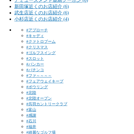
アミューズメント鹿島クーポン (6)
新田塚近くのお店紹介 (6)
武生店近くのお店紹介 (6)
小杉店近くのお店紹介 (4)
#アプローチ
#キャディ
#クァトロブーム
#クリスマス
#ゴルフスイング
#スロット
#バンカー
#パチンコ
#ファ～～～～
#フェアウェイキープ
#ボウリング
#北陸
#北陸オープン
#呉羽カントリークラブ
#富山
#感謝
#石川
#福井
#綺麗なゴルフ場