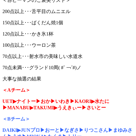
＜赤ピーマンのご褒美リスト＞
200点以上･･･舌平目のムニエル
150点以上･･･ばくだん焼1個
120点以上･･･かき氷1杯
100点以上･･･ウーロン茶
70点以上･･･射水市の美味しい水道水
70点未満･･･グランド10周( #` ￢´#)ノ
大事な抽選の結果
＜Aチーム＞
UET▶ナイトー▶おか▶いわき▶KAORI▶水たに
▶MANABU▶TAKUMI▶うえきぃー▶さいとー
＜Bチーム＞
DAIKI▶JUNプロ▶おーと▶なぎさ▶りつこさん▶まゆみさ