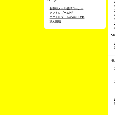
ページ
お客様メール登録コーナー
クァトロブームHP
クァトロブームのACTION4
求人情報
S
各