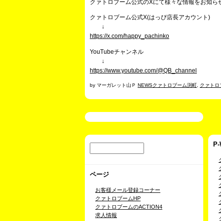
クァトロブーム公式のXにて様々な情報をお知ら
クァトロブーム公式X(はっぴ店長アカウント)
↓
https://x.com/happy_pachinko
YouTubeチャンネル
↓
https://www.youtube.com/@QB_channel
by マーガレット山Ｐ
NEWSクァトロブーム渕町
,
クァトロ
P
ページ
お客様メール登録コーナー
クァトロブームHP
クァトロブームのACTION4
求人情報