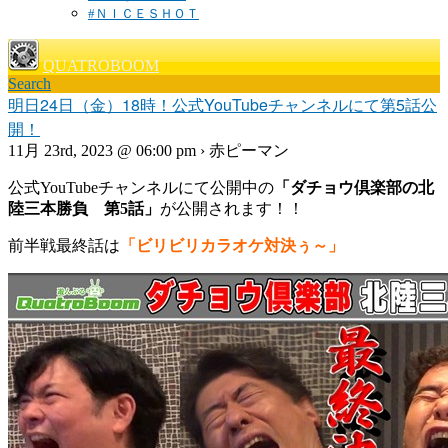
#ＮＩＣＥＳＨＯＴ
QUATROBOOM
Search
明日24日（金）18時！公式YouTubeチャンネルにて第5話公
開！
11月 23rd, 2023 @ 06:00 pm › 赤ピーマン
公式YouTubeチャンネルにて公開中の
「ダチョウ倶楽部の北
陸三本勝負 第5話」
が公開されます！！
前半戦最終話は
「ビリビリカラオケ対決ぅ～」