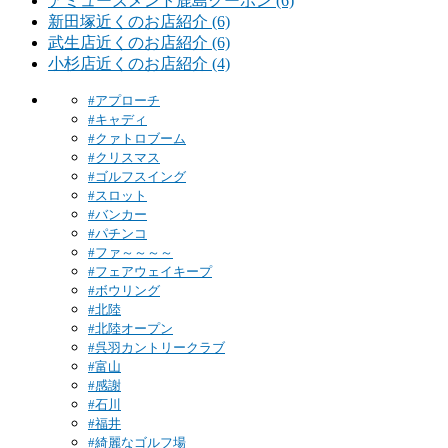
アミューズメント鹿島クーポン (6)
新田塚近くのお店紹介 (6)
武生店近くのお店紹介 (6)
小杉店近くのお店紹介 (4)
#アプローチ
#キャディ
#クァトロブーム
#クリスマス
#ゴルフスイング
#スロット
#バンカー
#パチンコ
#ファ～～～～
#フェアウェイキープ
#ボウリング
#北陸
#北陸オープン
#呉羽カントリークラブ
#富山
#感謝
#石川
#福井
#綺麗なゴルフ場