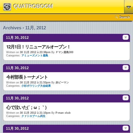
QUATROBOOM
Search
Archives › 11月, 2012
11月 30, 2012
12月1日！リニューアルオープン！
Written on
30 11月 2012 à 23:38pm
By
Ｐマン鹿島300
Categories:
アミューズメント鹿島
11月 30, 2012
今村部長トーナメント
Written on
30 11月 2012 à 21:53pm
By
赤ピーマン
Categories:
小杉ボウリング大会結果
11月 30, 2012
心で泣いた(´；ω；｀)
Written on
30 11月 2012 à 21:10pm
By
P-man club
Categories:
クァトロブーム武生
11月 30, 2012