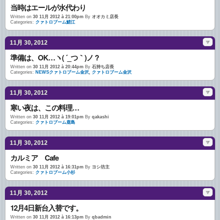
当時はエールが水代わり
Written on
30 11月 2012 à 21:00pm
By
オオカミ店長
Categories:
クァトロブーム鯖江
11月 30, 2012
準備は、OK…ヽ( ´_つ｀)ノ ?
Written on
30 11月 2012 à 20:44pm
By
石持ち店長
Categories:
NEWSクァトロブーム金沢
,
クァトロブーム金沢
11月 30, 2012
寒い夜は、この料理…
Written on
30 11月 2012 à 19:01pm
By
qakashi
Categories:
クァトロブーム鹿島
11月 30, 2012
カルミア Cafe
Written on
30 11月 2012 à 16:31pm
By
ヨシ坊主
Categories:
クァトロブーム小杉
11月 30, 2012
12月4日新台入替です。
Written on
30 11月 2012 à 16:13pm
By
qbadmin