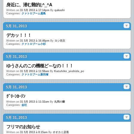
身近に、潜む難的(;^_^A
Written on
31 5月 2013 à 17:14pm
By
qakashi
Categories:
クァトロブーム鹿島
5月 31, 2013
デカッ！！！
Written on
31 5月 2013 à 16:46pm
By
ヨシ坊主
Categories:
クァトロブーム小杉
5月 31, 2013
ゆうさんのこの機種ど～なの！！！
Written on
31 5月 2013 à 11:58am
By
Kazuhiko_yoshida_pc
Categories:
クァトロブーム新田塚
5月 31, 2013
ｸﾞﾘｰﾝｶｰﾃﾝ
Written on
31 5月 2013 à 11:32am
By
丸岡の蘭
Categories:
会社
5月 31, 2013
フリマのお知らせ
Written on
31 5月 2013 à 8:15am
By
オオカミ店長