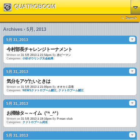
QUATROBOOM
Search
Archives › 5月, 2013
5月 31, 2013
今村部長チャレンジトーナメント
Written on
31 5月 2013 à 21:54pm
By
赤ピーマン
Categories:
小杉ボウリング大会結果
5月 31, 2013
気分をアゲたいときは
Written on
31 5月 2013 à 21:00pm
By
オオカミ店長
Categories:
NEWSクァトロブーム鯖江
,
クァトロブーム鯖江
5月 31, 2013
お掃除タ～～イム（*^_^*）
Written on
31 5月 2013 à 19:16pm
By
P-man club
Categories:
クァトロブーム武生
5月 31, 2013