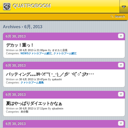
QUATROBOOM
Search
Archives › 6月, 2013
6月 30, 2013
デカッ！重っ！
Written on
30 6月 2013 à 21:00pm
By
オオカミ店長
Categories:
NEWSクァトロブーム鯖江
,
クァトロブーム鯖江
6月 30, 2013
バッティング｡｡｡ｶｷｰﾝ!”"( ･_･)_／彡° ヾ(ﾟ○ﾟ;)ｱｧ･･･
Written on
30 6月 2013 à 19:47pm
By
qakashi
Categories:
クァトロブーム鹿島
6月 30, 2013
夏はやっぱりダイエットかなぁ
Written on
30 6月 2013 à 17:11pm
By
qbadmin
Categories:
未分類
6月 30, 2013