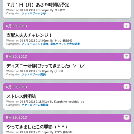
７月１日（月）あさ９時開店予定
Written on
30 6月 2013 à 16:46pm
By
ヨシ坊主
Categories:
クァトロブーム小杉
6月 30, 2013
支配人夫人チャレンジ！
Written on
30 6月 2013 à 14:05pm
By
Ｐマン鹿島300
Categories:
アミューズメント鹿島
,
鹿島ボウリング大会結果
6月 30, 2013
ディズニー研修に行ってきました( ´▽ ` )ノ
Written on
30 6月 2013 à 12:00pm
By
QB-SK
Categories:
クァトロブーム開発
6月 30, 2013
ストレス解消法
Written on
30 6月 2013 à 11:54am
By
Kazuhiko_yoshida_pc
Categories:
クァトロブーム新田塚
6月 29, 2013
やってきましたこの季節（＾＾）
Written on
29 6月 2013 à 23:16pm
By
Ｐマン鹿島300