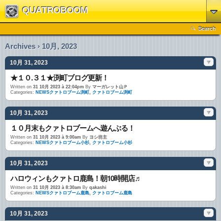
QUATROBOOM
Search
Archives › 10月, 2023
10月 31, 2023
★１０.３１★渕町ブログ更新！
Written on
31 10月 2023 à 22:04pm
By
マーガレット山Ｐ
Categories:
NEWSクァトロブーム渕町
,
クァトロブーム渕町
10月 31, 2023
１０月末もクァトロブームへ遊んぶる！
Written on
31 10月 2023 à 9:00am
By
ヨシ坊主
Categories:
NEWSクァトロブーム小杉
,
クァトロブーム小杉
10月 31, 2023
ハロウィンもクァトロ鹿島！朝10時開店♬
Written on
31 10月 2023 à 8:30am
By
qakashi
Categories:
NEWSクァトロブーム鹿島
,
クァトロブーム鹿島
10月 31, 2023