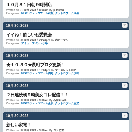
１０月３１日朝９時開店
Written on
31 10月 2023 à 8:00am
By
p-takefu
Categories:
NEWSクァトロブーム武生
,
クァトロブーム武生
10月 30, 2023
イイね！欲しいね委員会
Written on
30 10月 2023 à 21:40pm
By
赤ピーマン
Categories:
アミューズメント小杉
10月 30, 2023
★１０.３０★渕町ブログ更新！
Written on
30 10月 2023 à 18:04pm
By
マーガレット山Ｐ
Categories:
NEWSクァトロブーム渕町
,
クァトロブーム渕町
10月 30, 2023
２日連続朝９時美女コレ配信！！
Written on
30 10月 2023 à 9:00am
By
石持ち店長
Categories:
NEWSクァトロブーム金沢
,
クァトロブーム金沢
10月 30, 2023
新しい家電！
Written on
30 10月 2023 à 9:00am
By
ヨシ坊主