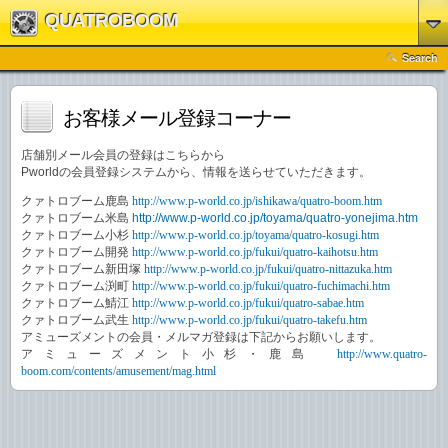
QUATROBOOM
Search
お客様メール登録コーナー
店舗別メール会員の登録はこちらから
Pworldの会員登録システムから、情報を送らせていただきます。
クァトロブーム鹿島
http://www.p-world.co.jp/ishikawa/quatro-boom.htm
クァトロブーム米島
http://www.p-world.co.jp/toyama/quatro-yonejima.htm
クァトロブーム小杉
http://www.p-world.co.jp/toyama/quatro-kosugi.htm
クァトロブーム開発
http://www.p-world.co.jp/fukui/quatro-kaihotsu.htm
クァトロブーム新田塚
http://www.p-world.co.jp/fukui/quatro-nittazuka.htm
クァトロブーム渕町
http://www.p-world.co.jp/fukui/quatro-fuchimachi.htm
クァトロブーム鯖江
http://www.p-world.co.jp/fukui/quatro-sabae.htm
クァトロブーム武生
http://www.p-world.co.jp/fukui/quatro-takefu.htm
アミューズメントの会員・メルマガ登録は下記からお願いします。
アミューズメント小杉・鹿島
http://www.quatro-
boom.com/contents/amusement/mag.html