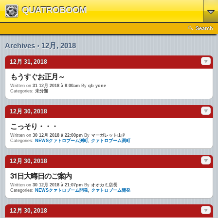
QUATROBOOM
Search
Archives › 12月, 2018
12月 31, 2018
もうすぐお正月～
Written on
31 12月 2018 à 8:00am
By
qb yone
Categories:
未分類
12月 30, 2018
こっそり・・・
Written on
30 12月 2018 à 22:00pm
By
マーガレット山Ｐ
Categories:
NEWSクァトロブーム渕町
,
クァトロブーム渕町
12月 30, 2018
31日大晦日のご案内
Written on
30 12月 2018 à 21:07pm
By
オオカミ店長
Categories:
NEWSクァトロブーム開発
,
クァトロブーム開発
12月 30, 2018