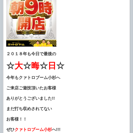
２０１８年も今日で最後の
☆
大
☆
晦
☆
日
☆
今年もクァトロブーム小杉へ
ご来店ご遊技頂いたお客様
ありがとうございました!!
まだ打ち収めされてない
お客様！！
ぜひ
クァトロブーム小杉
へ!!!