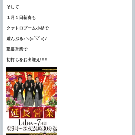
そして
１月１日新春も
クァトロブーム小杉で
遊んぶる♪ヽ(=´▽`=)ﾉ
延長営業で
初打ちをお出迎え!!!!!