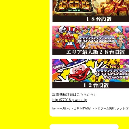
設置機種詳細はこちらから↓
http://77016.p-world.jp
by マーガレット山Ｐ
NEWSクァトロブーム渕町
,
クァトロ