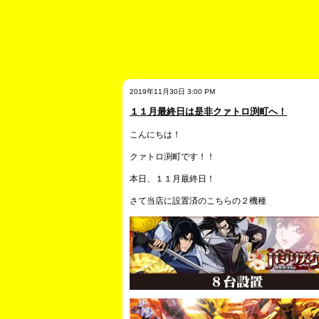
2019年11月30日 3:00 PM
１１月最終日は是非クァトロ渕町へ！
こんにちは！
クァトロ渕町です！！
本日、１１月最終日！
さて当店に設置済のこちらの２機種