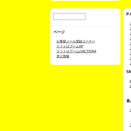
P
ページ
お客様メール登録コーナー
クァトロブームHP
クァトロブームのACTION4
求人情報
S
各